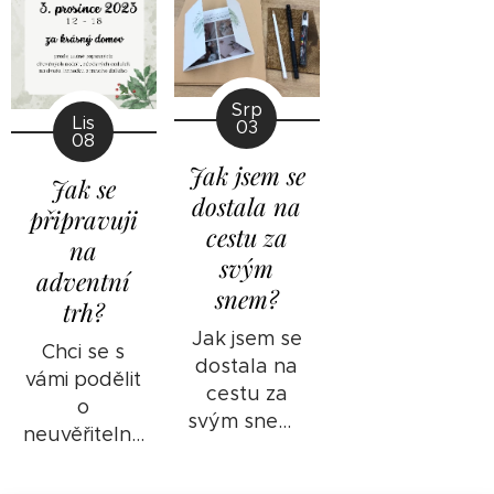
Srp
Lis
03
08
Jak jsem se
Jak se
dostala na
připravuji
cestu za
na
svým
adventní
snem?
trh?
Jak jsem se
Chci se s
dostala na
vámi podělit
cestu za
o
svým snem?
neuvěřitelné
To je velmi
novinky!
složitá