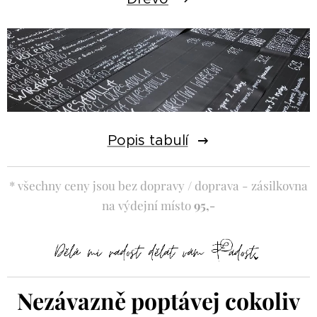
Popis tabulí
* všechny ceny jsou bez dopravy / doprava - zásilkovna
na výdejní místo
95
,-
Nezávazně poptávej cokoliv