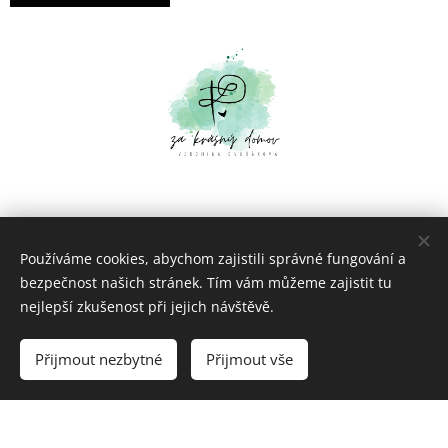
Používáme cookies, abychom zajistili správné fungování a
bezpečnost našich stránek. Tím vám můžeme zajistit tu
Dělá mi radost dělat vám radost!
nejlepší zkušenost při jejich návštěvě.
© 2023 Za krásný domov od Veroniky Dvořákové
Přijmout nezbytné
Přijmout vše
Vytvořeno službou
Webnode
Cookies
Vytvořte si webové stránky zdarma!