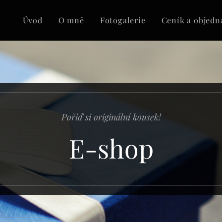
Úvod
O mně
Fotogalerie
Ceník a objedn
Pořiď si originální kousek!
E-shop